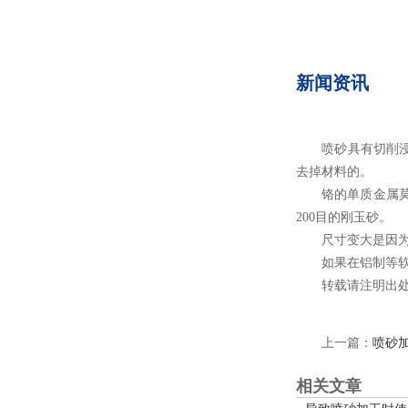
新闻资讯
喷砂具有切削浸染
去掉材料的。
铬的单质金属莫氏硬度
200目的刚玉砂。
尺寸变大是因为经喷砂
如果在铝制等软质材料
转载请注明出处
上一篇：
喷砂
相关文章