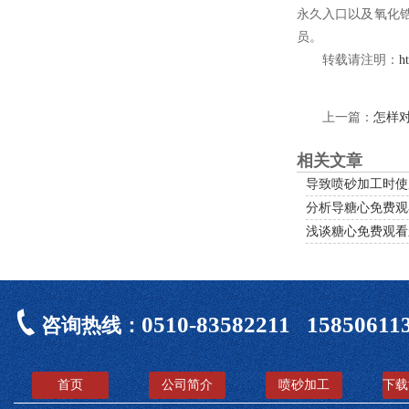
永久入口以及氧化锆等
员。
转载请注明：
h
上一篇：
怎样
相关文章
导致喷砂加工时使用
分析导糖心免费观
浅谈糖心免费观看
0510-83582211 15850611
咨询热线：
首页
公司简介
喷砂加工
下载