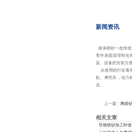
新闻资讯
液体喷砂一改传统的干
零件表面清理和光饰的
染。设备的安装
从使用的行业看有航空
机、摩托车，动
业。
上一篇：
陶瓷
相关文章
导致喷砂加工时使用