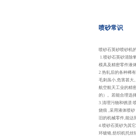
喷砂常识
喷砂石英砂喷砂机的
1.喷砂石英砂清除
模具及精密零件液体喷
2.热轧后的各种稀
毛刺虽小,危害甚大
航空航天工业的精密
的）。若能合理
3.清理污物和锈渍
烧痕 ,采用液体喷砂
旧的机械零件,能达到
4.喷砂石英砂为其它
环镀铬,纺织机托丝