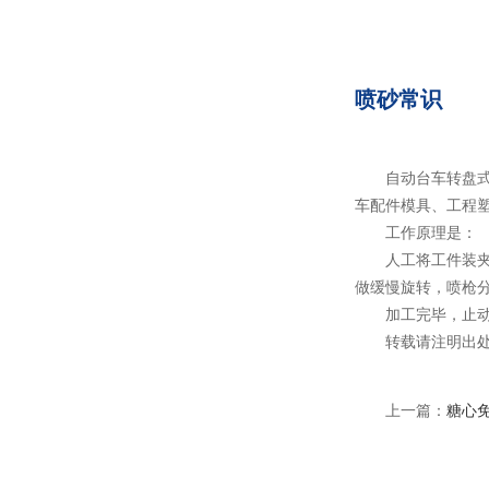
喷砂常识
自动台车转盘式喷砂机适
车配件模具、工程
工作原理是：
人工将工件装夹在小
做缓慢旋转，
加工完毕，止动气
转载请注明出处
上一篇：
糖心