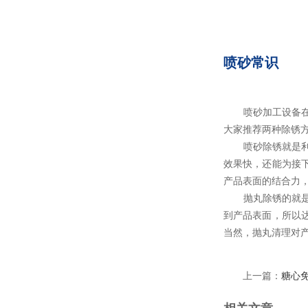
喷砂常识
喷砂加工设备在除锈
大家推荐两种除锈方法-
喷砂除锈就是利用压
效果快，还能为接
产品表面的结合力
抛丸除锈的就是钢丸
到产品表面，所以达
当然，抛丸清理对
上一篇：
糖心